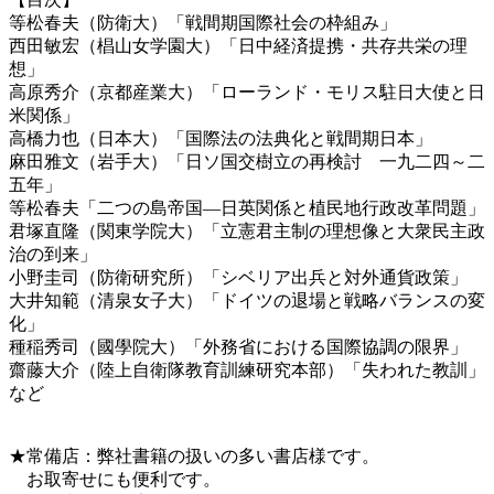
等松春夫（防衛大）「戦間期国際社会の枠組み」
西田敏宏（椙山女学園大）「日中経済提携・共存共栄の理
想」
高原秀介（京都産業大）「ローランド・モリス駐日大使と日
米関係」
高橋力也（日本大）「国際法の法典化と戦間期日本」
麻田雅文（岩手大）「日ソ国交樹立の再検討 一九二四～二
五年」
等松春夫「二つの島帝国―日英関係と植民地行政改革問題」
君塚直隆（関東学院大）「立憲君主制の理想像と大衆民主政
治の到来」
小野圭司（防衛研究所）「シベリア出兵と対外通貨政策」
大井知範（清泉女子大）「ドイツの退場と戦略バランスの変
化」
種稲秀司（國學院大）「外務省における国際協調の限界」
齋藤大介（陸上自衛隊教育訓練研究本部）「失われた教訓」
など
★常備店：弊社書籍の扱いの多い書店様です。
お取寄せにも便利です。