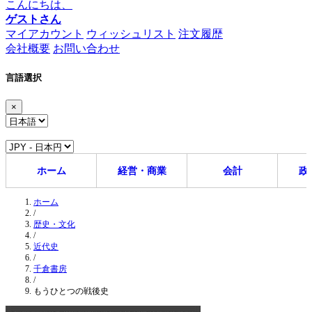
こんにちは、
ゲストさん
マイアカウント
ウィッシュリスト
注文履歴
会社概要
お問い合わせ
言語選択
×
ホーム
経営・商業
会計
政
ホーム
/
歴史・文化
/
近代史
/
千倉書房
/
もうひとつの戦後史