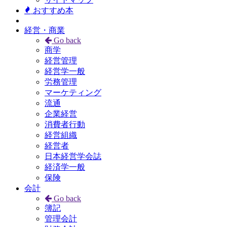
おすすめ本
経営・商業
Go back
商学
経営管理
経営学一般
労務管理
マーケティング
流通
企業経営
消費者行動
経営組織
経営者
日本経営学会誌
経済学一般
保険
会計
Go back
簿記
管理会計