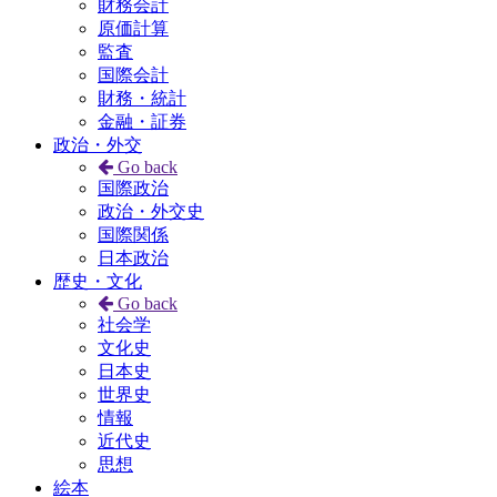
財務会計
原価計算
監査
国際会計
財務・統計
金融・証券
政治・外交
Go back
国際政治
政治・外交史
国際関係
日本政治
歴史・文化
Go back
社会学
文化史
日本史
世界史
情報
近代史
思想
絵本