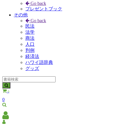
Go back
プレゼントブック
その他
Go back
民法
法学
商法
人口
判例
経済法
ハワイ語辞典
グッズ
0
0