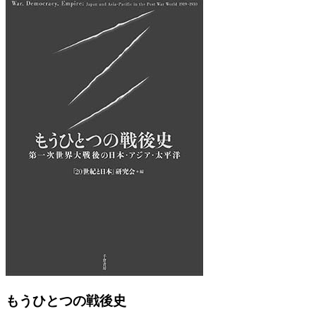
Previous
Next
もうひとつの戦後史