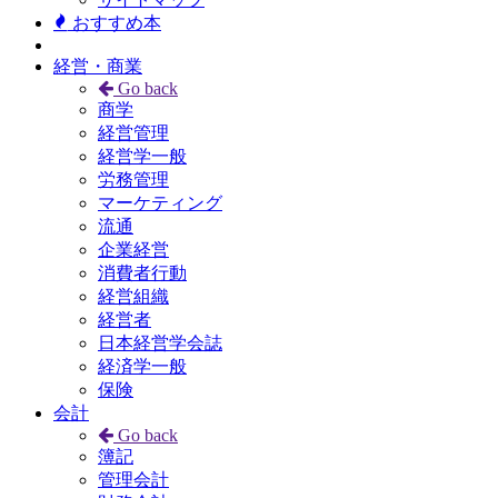
おすすめ本
経営・商業
Go back
商学
経営管理
経営学一般
労務管理
マーケティング
流通
企業経営
消費者行動
経営組織
経営者
日本経営学会誌
経済学一般
保険
会計
Go back
簿記
管理会計