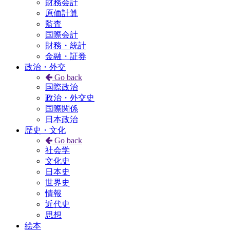
財務会計
原価計算
監査
国際会計
財務・統計
金融・証券
政治・外交
Go back
国際政治
政治・外交史
国際関係
日本政治
歴史・文化
Go back
社会学
文化史
日本史
世界史
情報
近代史
思想
絵本