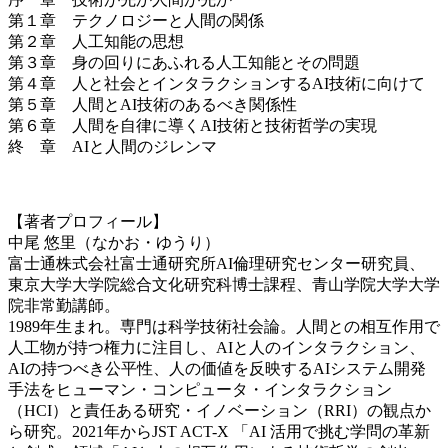
第１章 テクノロジーと人間の関係
第２章 人工知能の思想
第３章 身の回りにあふれる人工知能とその問題
第４章 人と社会とインタラクションするAI技術に向けて
第５章 人間とAI技術のあるべき関係性
第６章 人間を自律に導くAI技術と技術哲学の実現
終 章 AIと人間のジレンマ
【著者プロフィール】
中尾 悠里（なかお・ゆうり）
富士通株式会社富士通研究所AI倫理研究センター研究員、
東京大学大学院総合文化研究科博士課程、青山学院大学大学
院非常勤講師。
1989年生まれ。専門は科学技術社会論。人間との相互作用で
人工物が持つ権力に注目し、AIと人のインタラクション、
AIの持つべき公平性、人の価値を反映するAIシステム開発
手法をヒューマン・コンピュータ・インタラクション
（HCI）と責任ある研究・イノベーション（RRI）の観点か
ら研究。2021年からJST ACT-X 「AI 活用で挑む学問の革新