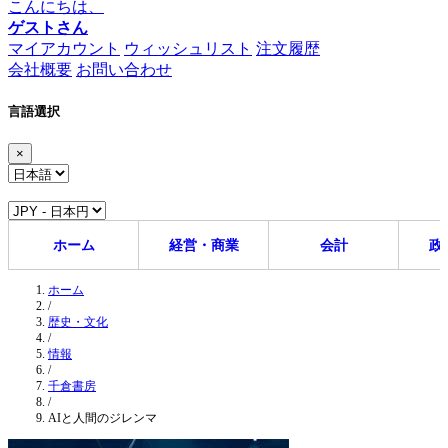
こんにちは、
ゲストさん
マイアカウント
ウィッシュリスト
注文履歴
会社概要
お問い合わせ
言語選択
×
ホーム
経営・商業
会計
政
ホーム
/
歴史・文化
/
情報
/
千倉書房
/
AIと人間のジレンマ