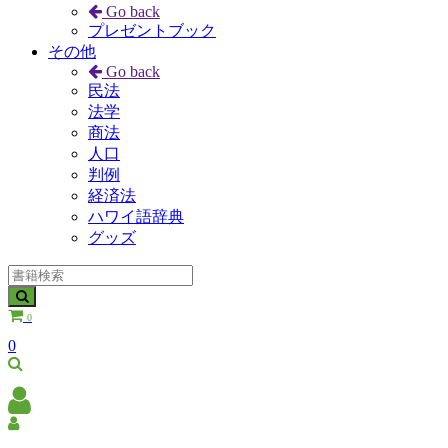
Go back
プレゼントブック
その他
Go back
民法
法学
商法
人口
判例
経済法
ハワイ語辞典
グッズ
0
0