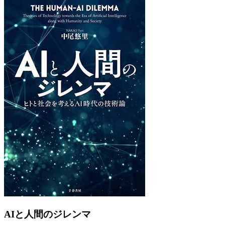
Previous
Next
AIと人間のジレンマ