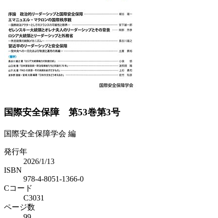
Previous
Next
国際安全保障 第53巻第3号
国際安全保障学会 編
発行年
2026/1/13
ISBN
978-4-8051-1366-0
Cコード
C3031
ページ数
99