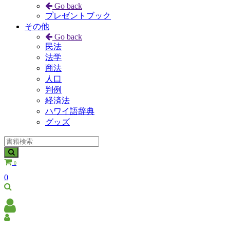
Go back
プレゼントブック
その他
Go back
民法
法学
商法
人口
判例
経済法
ハワイ語辞典
グッズ
0
0