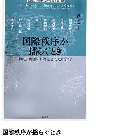
Previous
Next
国際秩序が揺らぐとき