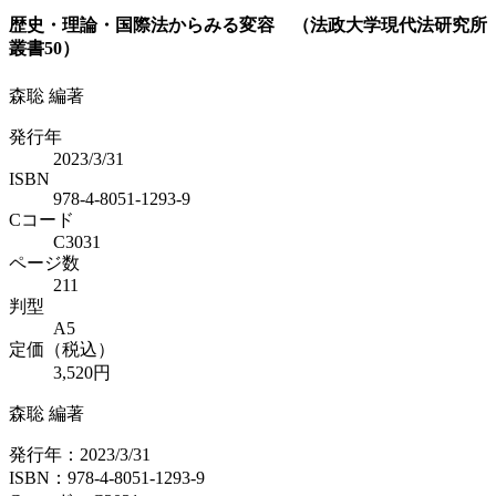
歴史・理論・国際法からみる変容 （法政大学現代法研究所
叢書50）
森聡 編著
発行年
2023/3/31
ISBN
978-4-8051-1293-9
Cコード
C3031
ページ数
211
判型
A5
定価（税込）
3,520円
森聡 編著
発行年：2023/3/31
ISBN：978-4-8051-1293-9