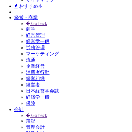
おすすめ本
経営・商業
Go back
商学
経営管理
経営学一般
労務管理
マーケティング
流通
企業経営
消費者行動
経営組織
経営者
日本経営学会誌
経済学一般
保険
会計
Go back
簿記
管理会計