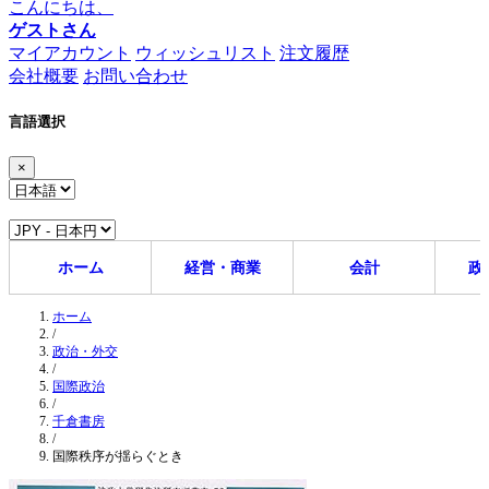
こんにちは、
ゲストさん
マイアカウント
ウィッシュリスト
注文履歴
会社概要
お問い合わせ
言語選択
×
ホーム
経営・商業
会計
政
ホーム
/
政治・外交
/
国際政治
/
千倉書房
/
国際秩序が揺らぐとき