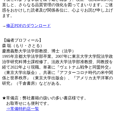
直しと、さらなる品質管理の強化を図ってまいります。ご迷
惑をおかけした読者及び関係各位に、心よりお詫び申し上げ
ます。
→
修正PDFのダウンロード
【編者プロフィール】
森 聡（もり・さとる）
慶應義塾大学法学部教授、博士（法学）
1995年京都大学法学部卒業。2007年に東京大学大学院法学政
治学研究科博士課程修了。法政大学法学部准教授、同教授を
経て2022年より現職。単著に『ヴェトナム戦争と同盟外交』
（東京大学出版会）。共著に『アフターコロナ時代の米中関
係と世界秩序』（東京大学出版会）、『アメリカ太平洋軍の
研究』（千倉書房）などがある。
★常備店：弊社書籍の扱いの多い書店様です。
お取寄せにも便利です。
⇒常備特約店一覧