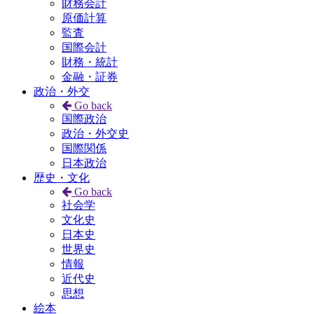
財務会計
原価計算
監査
国際会計
財務・統計
金融・証券
政治・外交
Go back
国際政治
政治・外交史
国際関係
日本政治
歴史・文化
Go back
社会学
文化史
日本史
世界史
情報
近代史
思想
絵本