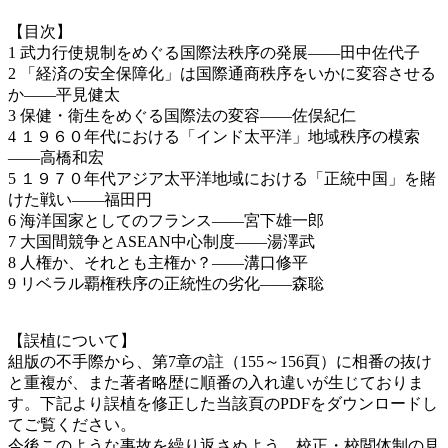
【目次】
1 武力行使規制をめぐる国際法秩序の発展――田中佐代子
2 「経済の安全保障化」は国際通商秩序をいかに変容させる
か――平見健太
3 保健・衛生をめぐる国際法の変容――佐俣紀仁
4 １９６０年代における「インド太平洋」地域秩序の模索
――高橋和宏
5 １９７０年代アジア太平洋地域における「正統中国」を賭
けた戦い――福田円
6 海洋国家としてのフランス――宮下雄一郎
7 大国間競争とASEAN中心制度――湯澤武
8 人権か、それとも主権か？――溝口修平
9 リベラル覇権秩序の正統性の劣化――森聡
【誤植について】
組版の不手際から、第7章の註（155～156頁）に相番の抜け
と重複が、また著者略歴に順番の入れ違いが生じておりま
す。下記より誤植を修正した当該頁のPDFをダウンロードし
てご覧ください。
今後このような事故を繰り返さぬよう、校正・校閲体制の見