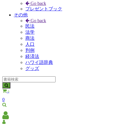
Go back
プレゼントブック
その他
Go back
民法
法学
商法
人口
判例
経済法
ハワイ語辞典
グッズ
0
0