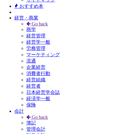
おすすめ本
経営・商業
Go back
商学
経営管理
経営学一般
労務管理
マーケティング
流通
企業経営
消費者行動
経営組織
経営者
日本経営学会誌
経済学一般
保険
会計
Go back
簿記
管理会計