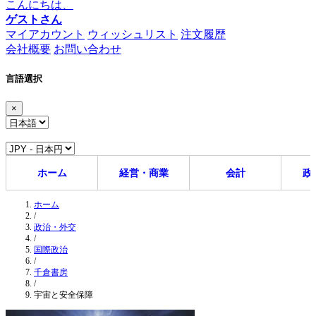
こんにちは、
ゲストさん
マイアカウント
ウィッシュリスト
注文履歴
会社概要
お問い合わせ
言語選択
×
ホーム
経営・商業
会計
政
ホーム
/
政治・外交
/
国際政治
/
千倉書房
/
宇宙と安全保障