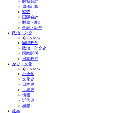
財務会計
原価計算
監査
国際会計
財務・統計
金融・証券
政治・外交
Go back
国際政治
政治・外交史
国際関係
日本政治
歴史・文化
Go back
社会学
文化史
日本史
世界史
情報
近代史
思想
絵本