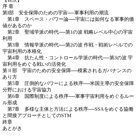
序 章
第I部 安全保障のための宇宙──軍事利用の潮流
第1章 スペース・パワー論──宇宙には如何なる軍事的価
値があるのか
第2章 聖域学派の時代──第1の波 戦略レベル中心の宇宙
利用
第3章 情報学派の時代──第2の波 作戦・戦術レベルでの
宇宙利用の本格化
第4章 抗たん性・コントロール学派の時代──第3の波 宇
宙利用をめぐる戦いの活発化
第Ⅱ部 宇宙のための安全保障──模索されるガバナンスの
あり方
第5章 圧倒的なパワーによる秩序──米国主導の安全保障
分野における宇宙協力
第6章 国際制度による秩序──軍事宇宙利用をめぐるルー
ル形成
第7章 多様な主体と方法による秩序──SSAをめぐる協働
と間接アプローチとしてのSTM
終章
あとがき