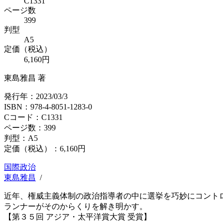
C1331
ページ数
399
判型
A5
定価（税込）
6,160円
東島雅昌 著
発行年：2023/03/3
ISBN：978-4-8051-1283-0
Cコード：C1331
ページ数：399
判型：A5
定価（税込）：
6,160円
国際政治
東島雅昌
/
近年、権威主義体制の政治指導者の中に選挙を巧妙にコント
ランナーがそのからくりを解き明かす。
【第３５回 アジア・太平洋賞大賞 受賞】