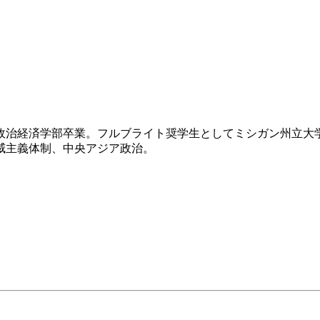
済学部卒業。フルブライト奨学生としてミシガン州立大学にてPhD (P
威主義体制、中央アジア政治。