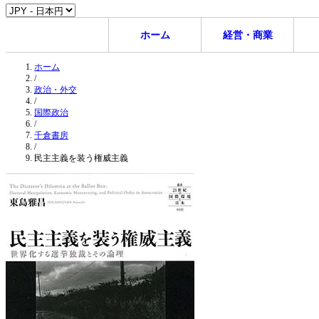
ホーム
経営・商業
ホーム
/
政治・外交
/
国際政治
/
千倉書房
/
民主主義を装う権威主義