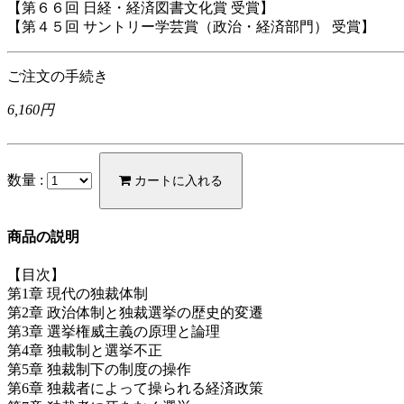
【第６６回 日経・経済図書文化賞 受賞】
【第４５回 サントリー学芸賞（政治・経済部門） 受賞】
ご注文の手続き
6,160円
数量 :
カートに入れる
商品の説明
【目次】
第1章 現代の独裁体制
第2章 政治体制と独裁選挙の歴史的変遷
第3章 選挙権威主義の原理と論理
第4章 独載制と選挙不正
第5章 独裁制下の制度の操作
第6章 独裁者によって操られる経済政策