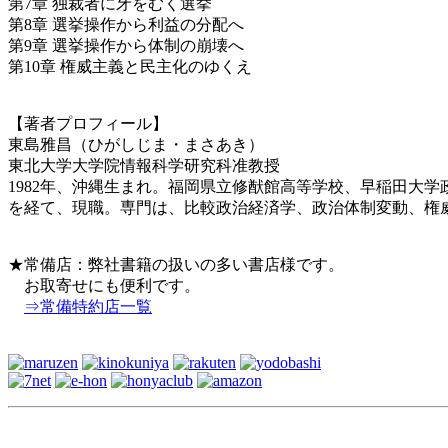
第7章 独裁者に牙をむく選挙
第8章 選挙操作から利益の分配へ
第9章 選挙操作から体制の崩壊へ
第10章 権威主義と民主化のゆくえ
【著者プロフィール】
東島雅昌（ひがしじま・まさあき）
東北大学大学院情報科学研究科准教授
1982年、沖縄生まれ。福岡県立修猷館高等学校、早稲田大学政治経
を経て、現職。専門は、比較政治経済学、政治体制変動、権
★常備店：弊社書籍の扱いの多い書店様です。
お取寄せにも便利です。
⇒常備特約店一覧