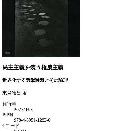
Previous
Next
民主主義を装う権威主義
世界化する選挙独裁とその論理
東島雅昌 著
発行年
2023/03/3
ISBN
978-4-8051-1283-0
Cコード