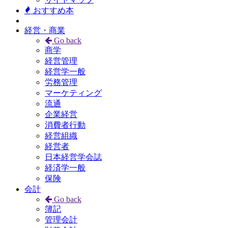
おすすめ本
経営・商業
Go back
商学
経営管理
経営学一般
労務管理
マーケティング
流通
企業経営
消費者行動
経営組織
経営者
日本経営学会誌
経済学一般
保険
会計
Go back
簿記
管理会計