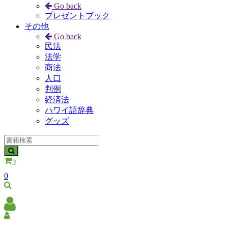
Go back
プレゼントブック
その他
Go back
民法
法学
商法
人口
判例
経済法
ハワイ語辞典
グッズ
0
0