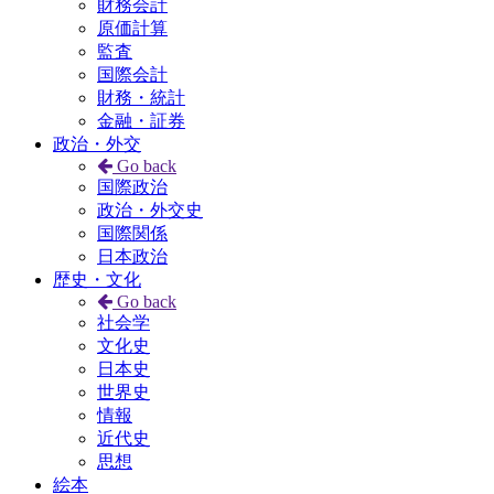
財務会計
原価計算
監査
国際会計
財務・統計
金融・証券
政治・外交
Go back
国際政治
政治・外交史
国際関係
日本政治
歴史・文化
Go back
社会学
文化史
日本史
世界史
情報
近代史
思想
絵本