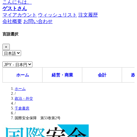
こんにちは、
ゲストさん
マイアカウント
ウィッシュリスト
注文履歴
会社概要
お問い合わせ
言語選択
×
ホーム
経営・商業
会計
政
ホーム
/
政治・外交
/
千倉書房
/
国際安全保障 第53巻第2号