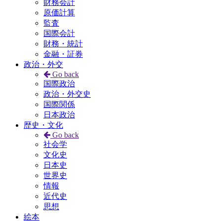
財務会計
原価計算
監査
国際会計
財務・統計
金融・証券
政治・外交
Go back
国際政治
政治・外交史
国際関係
日本政治
歴史・文化
Go back
社会学
文化史
日本史
世界史
情報
近代史
思想
絵本