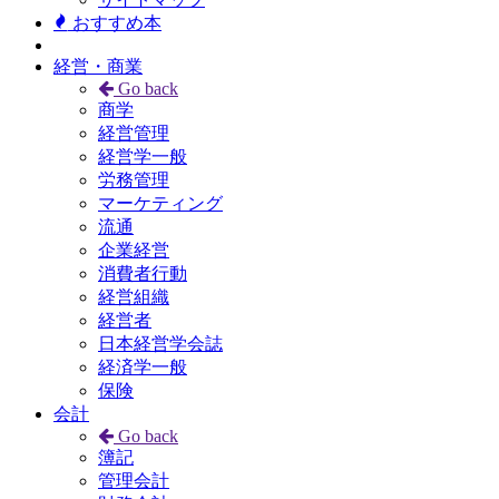
おすすめ本
経営・商業
Go back
商学
経営管理
経営学一般
労務管理
マーケティング
流通
企業経営
消費者行動
経営組織
経営者
日本経営学会誌
経済学一般
保険
会計
Go back
簿記
管理会計