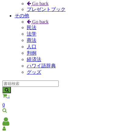
Go back
プレゼントブック
その他
Go back
民法
法学
商法
人口
判例
経済法
ハワイ語辞典
グッズ
0
0