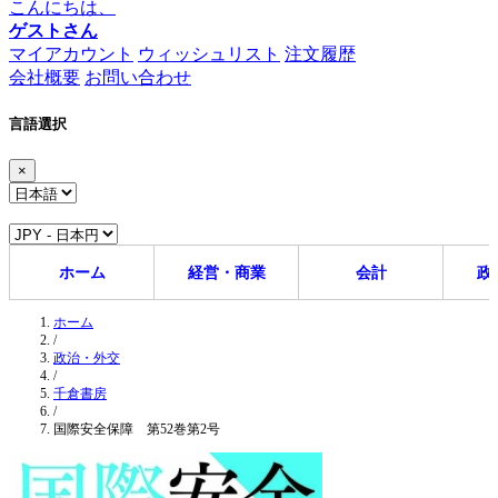
こんにちは、
ゲストさん
マイアカウント
ウィッシュリスト
注文履歴
会社概要
お問い合わせ
言語選択
×
ホーム
経営・商業
会計
政
ホーム
/
政治・外交
/
千倉書房
/
国際安全保障 第52巻第2号