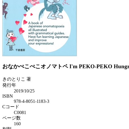
Previous
Next
おなかぺこぺこオノマトペ I'm PEKO-PEKO Hungr
きのとりこ 著
発行年
2019/10/25
ISBN
978-4-8051-1183-3
Cコード
C0081
ページ数
160