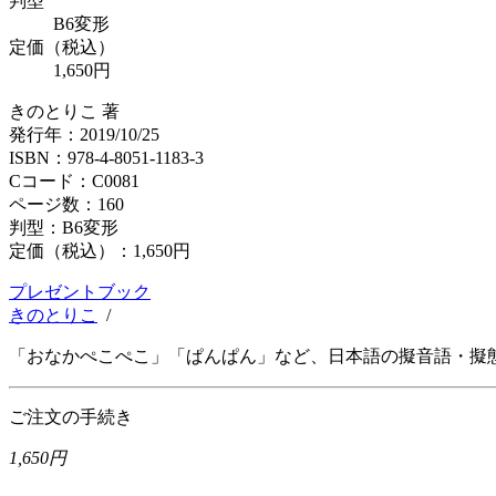
判型
B6変形
定価（税込）
1,650円
きのとりこ 著
発行年：2019/10/25
ISBN：978-4-8051-1183-3
Cコード：C0081
ページ数：160
判型：B6変形
定価（税込）：
1,650円
プレゼントブック
きのとりこ
/
「おなかぺこぺこ」「ぱんぱん」など、日本語の擬音語・擬
ご注文の手続き
1,650円