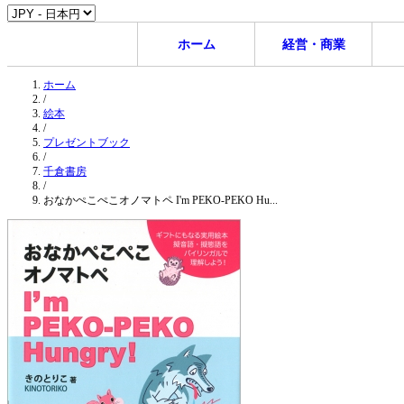
ホーム
経営・商業
ホーム
/
絵本
/
プレゼントブック
/
千倉書房
/
おなかぺこぺこオノマトペ I'm PEKO-PEKO Hu...