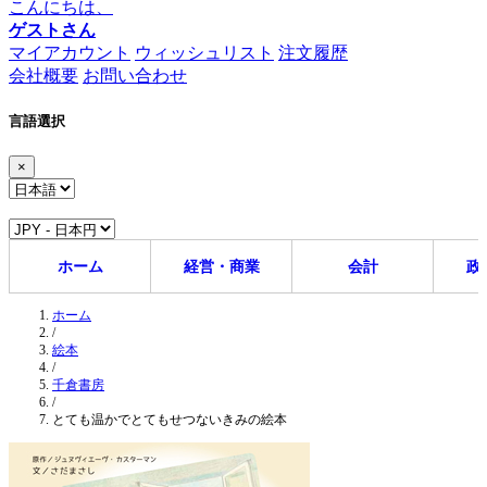
こんにちは、
ゲストさん
マイアカウント
ウィッシュリスト
注文履歴
会社概要
お問い合わせ
言語選択
×
ホーム
経営・商業
会計
政
ホーム
/
絵本
/
千倉書房
/
とても温かでとてもせつないきみの絵本