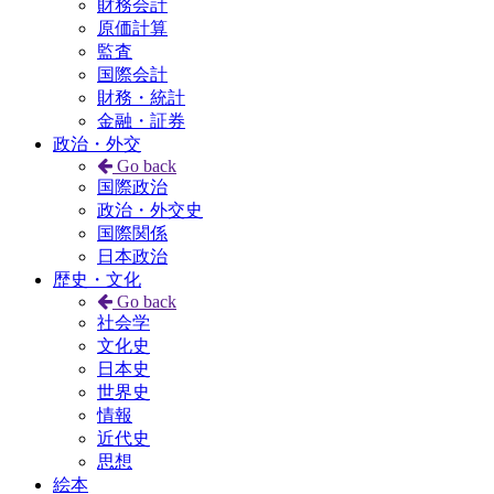
財務会計
原価計算
監査
国際会計
財務・統計
金融・証券
政治・外交
Go back
国際政治
政治・外交史
国際関係
日本政治
歴史・文化
Go back
社会学
文化史
日本史
世界史
情報
近代史
思想
絵本