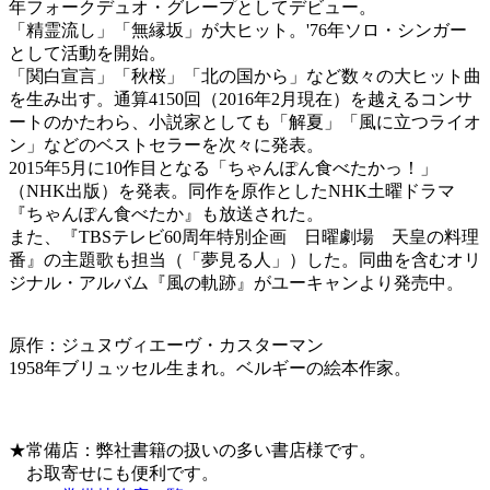
年フォークデュオ・グレープとしてデビュー。
「精霊流し」「無縁坂」が大ヒット。'76年ソロ・シンガー
として活動を開始。
「関白宣言」「秋桜」「北の国から」など数々の大ヒット曲
を生み出す。通算4150回（2016年2月現在）を越えるコンサ
ートのかたわら、小説家としても「解夏」「風に立つライオ
ン」などのベストセラーを次々に発表。
2015年5月に10作目となる「ちゃんぽん食べたかっ！」
（NHK出版）を発表。同作を原作としたNHK土曜ドラマ
『ちゃんぽん食べたか』も放送された。
また、『TBSテレビ60周年特別企画 日曜劇場 天皇の料理
番』の主題歌も担当（「夢見る人」）した。同曲を含むオリ
ジナル・アルバム『風の軌跡』がユーキャンより発売中。
原作：ジュヌヴィエーヴ・カスターマン
1958年ブリュッセル生まれ。ベルギーの絵本作家。
★常備店：弊社書籍の扱いの多い書店様です。
お取寄せにも便利です。