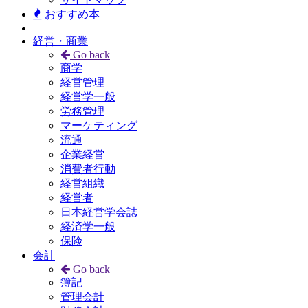
おすすめ本
経営・商業
Go back
商学
経営管理
経営学一般
労務管理
マーケティング
流通
企業経営
消費者行動
経営組織
経営者
日本経営学会誌
経済学一般
保険
会計
Go back
簿記
管理会計