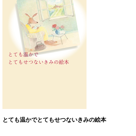
Previous
Next
とても温かでとてもせつないきみの絵本