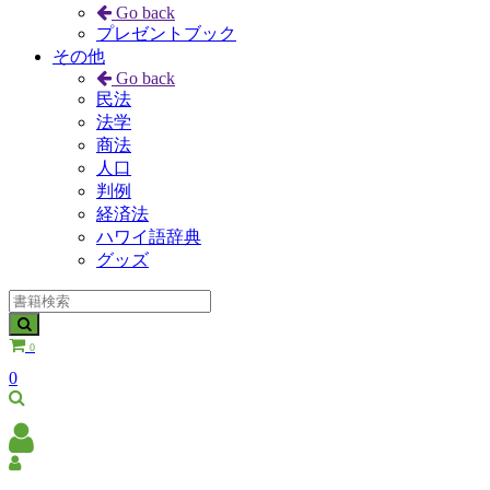
Go back
プレゼントブック
その他
Go back
民法
法学
商法
人口
判例
経済法
ハワイ語辞典
グッズ
0
0