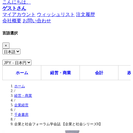
こんにちは、
ゲストさん
マイアカウント
ウィッシュリスト
注文履歴
会社概要
お問い合わせ
言語選択
×
ホーム
経営・商業
会計
政
ホーム
/
経営・商業
/
企業経営
/
千倉書房
/
企業と社会フォーラム学会誌 【企業と社会シリーズ8】