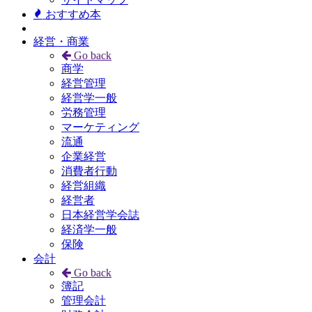
おすすめ本
経営・商業
Go back
商学
経営管理
経営学一般
労務管理
マーケティング
流通
企業経営
消費者行動
経営組織
経営者
日本経営学会誌
経済学一般
保険
会計
Go back
簿記
管理会計