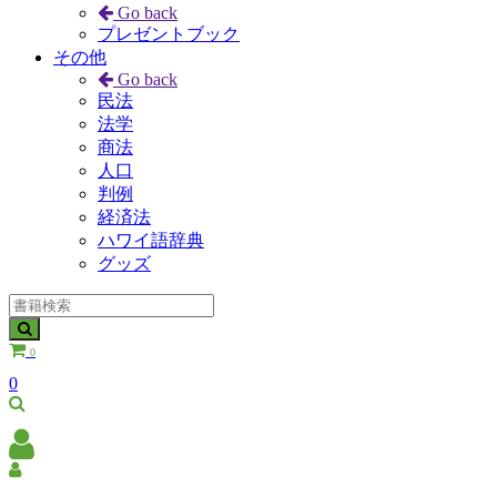
Go back
プレゼントブック
その他
Go back
民法
法学
商法
人口
判例
経済法
ハワイ語辞典
グッズ
0
0