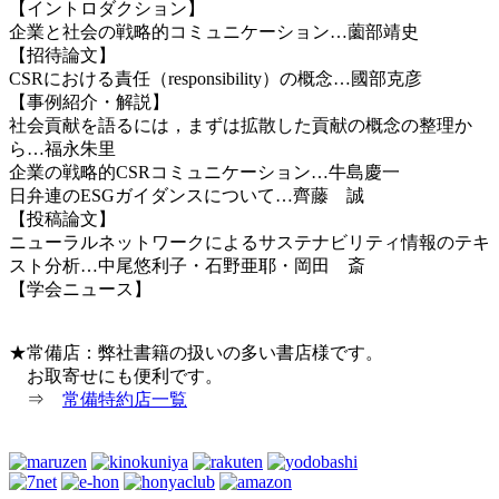
【イントロダクション】
企業と社会の戦略的コミュニケーション…薗部靖史
【招待論文】
CSRにおける責任（responsibility）の概念…國部克彦
【事例紹介・解説】
社会貢献を語るには，まずは拡散した貢献の概念の整理か
ら…福永朱里
企業の戦略的CSRコミュニケーション…牛島慶一
日弁連のESGガイダンスについて…齊藤 誠
【投稿論文】
ニューラルネットワークによるサステナビリティ情報のテキ
スト分析…中尾悠利子・石野亜耶・岡田 斎
【学会ニュース】
★常備店：弊社書籍の扱いの多い書店様です。
お取寄せにも便利です。
⇒
常備特約店一覧