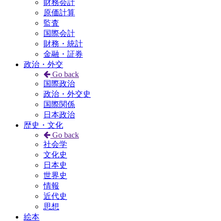
財務会計
原価計算
監査
国際会計
財務・統計
金融・証券
政治・外交
Go back
国際政治
政治・外交史
国際関係
日本政治
歴史・文化
Go back
社会学
文化史
日本史
世界史
情報
近代史
思想
絵本