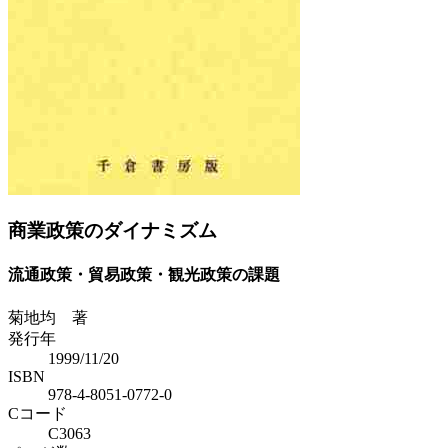
Previous
Next
商業政策のダイナミズム
流通政策・貿易政策・観光政策の課題
菊地均 著
発行年
1999/11/20
ISBN
978-4-8051-0772-0
Cコード
C3063