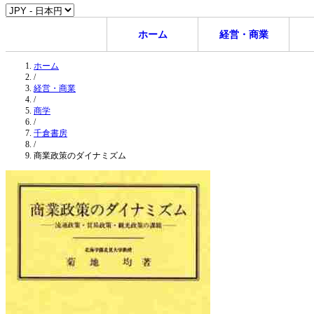
ホーム
経営・商業
ホーム
/
経営・商業
/
商学
/
千倉書房
/
商業政策のダイナミズム