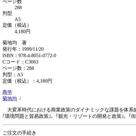
ページ数
288
判型
A5
定価（税込）
4,180円
菊地均 著
発行年：1999/11/20
ISBN：978-4-8051-0772-0
Cコード：C3063
ページ数：288
判型：A5
定価（税込）：
4,180円
商学
菊地均
/
大変革時代における商業政策のダイナミックな課題を体系的
｢環境問題と貿易政策｣、｢観光・リゾートの開発と政策｣、
ご注文の手続き