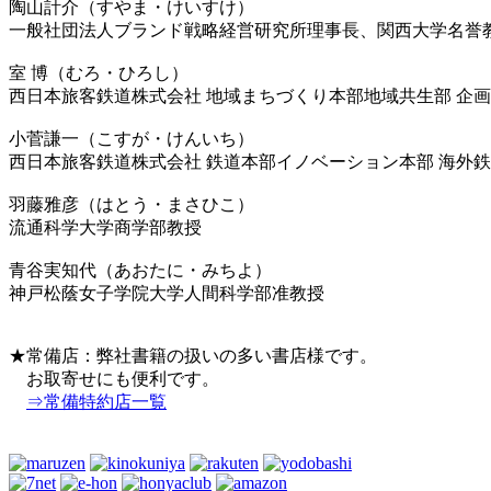
陶山計介（すやま・けいすけ）
一般社団法人ブランド戦略経営研究所理事長、関西大学名誉
室 博（むろ・ひろし）
西日本旅客鉄道株式会社 地域まちづくり本部地域共生部 企
小菅謙一（こすが・けんいち）
西日本旅客鉄道株式会社 鉄道本部イノベーション本部 海外
羽藤雅彦（はとう・まさひこ）
流通科学大学商学部教授
青谷実知代（あおたに・みちよ）
神戸松蔭女子学院大学人間科学部准教授
★常備店：弊社書籍の扱いの多い書店様です。
お取寄せにも便利です。
⇒常備特約店一覧