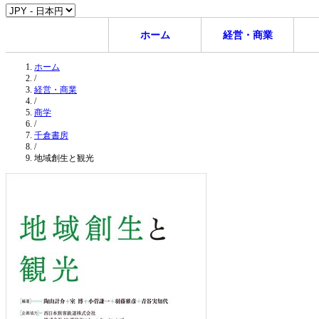
ホーム
経営・商業
ホーム
/
経営・商業
/
商学
/
千倉書房
/
地域創生と観光