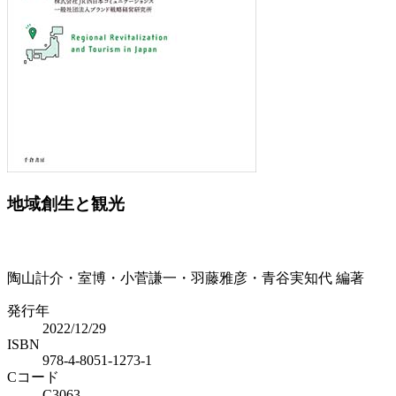
Previous
Next
地域創生と観光
陶山計介・室博・小菅謙一・羽藤雅彦・青谷実知代 編著
発行年
2022/12/29
ISBN
978-4-8051-1273-1
Cコード
C3063