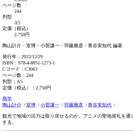
ページ数
244
判型
A5
定価（税込）
2,750円
陶山計介・室博・小菅謙一・羽藤雅彦・青谷実知代 編著
発行年：2022/12/29
ISBN：978-4-8051-1273-1
Cコード：C3063
ページ数：244
判型：A5
定価（税込）：
2,750円
商学
陶山計介
/
室博
/
小菅謙一
/
羽藤雅彦
/
青谷実知代
/
観光で地域の活力は取り戻せるのか。アニメの聖地巡礼を通
する。