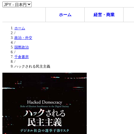
ホーム
経営・商業
ホーム
/
政治・外交
/
国際政治
/
千倉書房
/
ハックされる民主主義