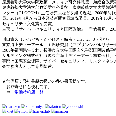
慶應義塾大学大学院政策・メディア研究科教授（兼総合政策
慶應義塾大学法学部政治学科卒業後、慶應義塾大学大学院法
ンター（GLOCOM）主任研究員などを経て現職。2008年3
員。2019年4月から日本経済新聞客員論説委員。2019年10
セキュリティ文化賞を受賞。
主著に『サイバーセキュリティと国際政治』（千倉書房、201
川口貴久（かわぐち・たかひさ）編者・chap. 2、3（分担）
東京海上ディーアール 主席研究員（兼プリンシパルリサー
1985年福岡県生まれ。横浜市立大学国際文化学部国際関係
サルティング株式会社（現東京海上ディーアール株式会社）
専門は国際安全保障、サイバーセキュリティ、リスクマネジメン
会で参考人として意見陳述。
★常備店：弊社書籍の扱いの多い書店様です。
お取寄せにも便利です。
⇒
常備特約店一覧