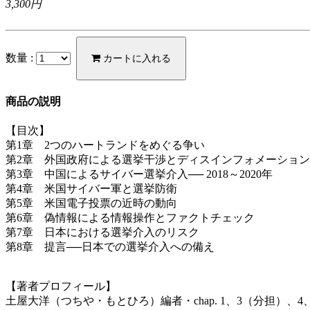
3,300円
数量 :
カートに入れる
商品の説明
【目次】
第1章 2つのハートランドをめぐる争い
第2章 外国政府による選挙干渉とディスインフォメーション
第3章 中国によるサイバー選挙介入── 2018～2020年
第4章 米国サイバー軍と選挙防衛
第5章 米国電子投票の近時の動向
第6章 偽情報による情報操作とファクトチェック
第7章 日本における選挙介入のリスク
第8章 提言──日本での選挙介入への備え
【著者プロフィール】
土屋大洋（つちや・もとひろ）編者・chap. 1、3（分担）、