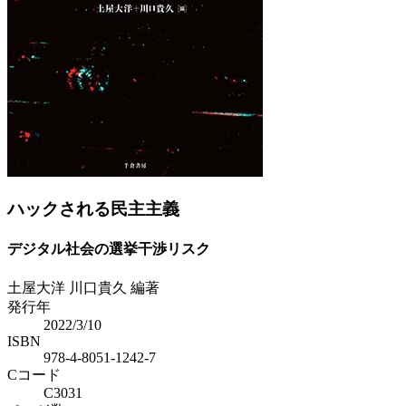
Previous
Next
ハックされる民主主義
デジタル社会の選挙干渉リスク
土屋大洋 川口貴久 編著
発行年
2022/3/10
ISBN
978-4-8051-1242-7
Cコード
C3031