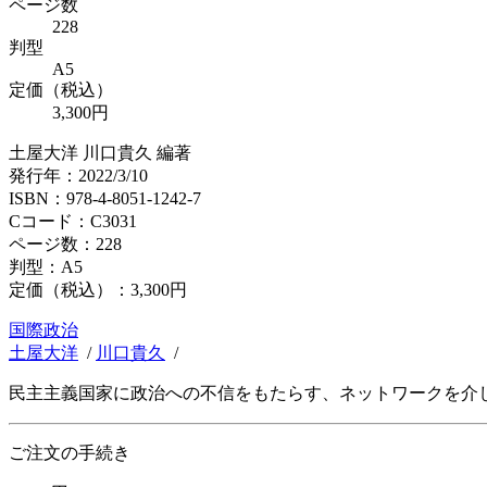
ページ数
228
判型
A5
定価（税込）
3,300円
土屋大洋 川口貴久 編著
発行年：2022/3/10
ISBN：978-4-8051-1242-7
Cコード：C3031
ページ数：228
判型：A5
定価（税込）：
3,300円
国際政治
土屋大洋
/
川口貴久
/
民主主義国家に政治への不信をもたらす、ネットワークを介
ご注文の手続き