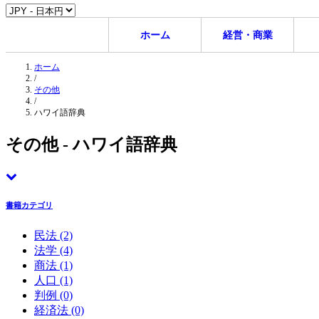
ホーム
経営・商業
ホーム
/
その他
/
ハワイ語辞典
その他 - ハワイ語辞典
書籍カテゴリ
民法
(2)
法学
(4)
商法
(1)
人口
(1)
判例
(0)
経済法
(0)